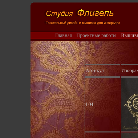
Главная
Проектные работы
Вышив
Артикул
Изобра
l-04