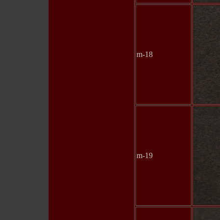
m-18
m-19