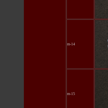
m-14
m-15