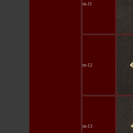
m-11
m-12
m-13