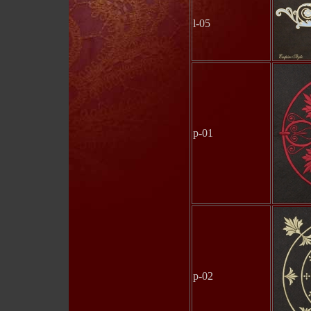
l-05
p-01
p-02