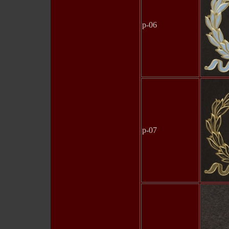
p-06
p-07