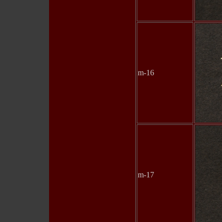
m-16
m-17