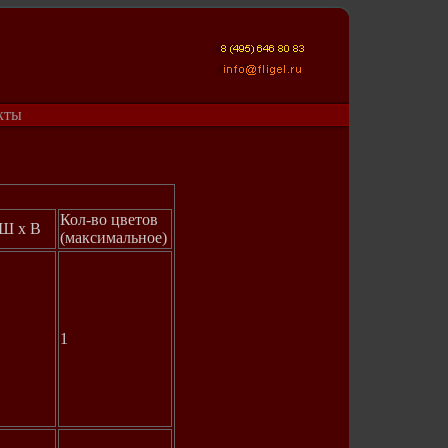
кты
Кол-во цветов
 Ш х В
(максимальное)
1