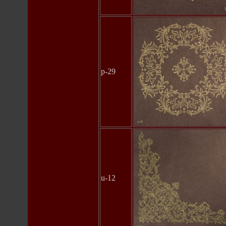
p-29
u-12