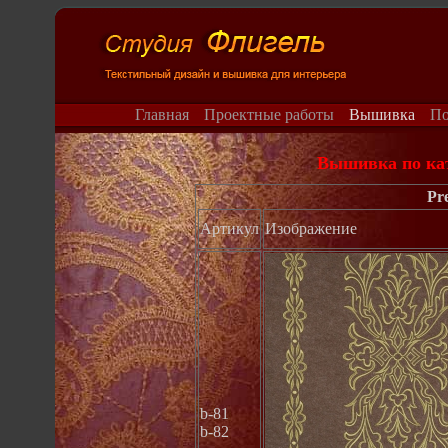
Главная
Проектные работы
Вышивка
П
Вышивка по кат
Pre
Артикул
Изображение
b-81
b-82