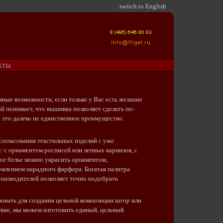
switch to English
кты
ые возможности, если только у Вас есть желание
й понимает, что вышивка позволяет сделать по-
это далеко не единственное преимущество.
гласования текстильных изделий с уже
 с орнаментом росписей или лепных карнизов, с
вое белье можно украсить орнаментом,
млением парадного фарфора. Богатая палитра
оизводителей позволяет точно подобрать
вать для создания цельной композиции штор или
ствие, мы можем изготовить единый, цельный