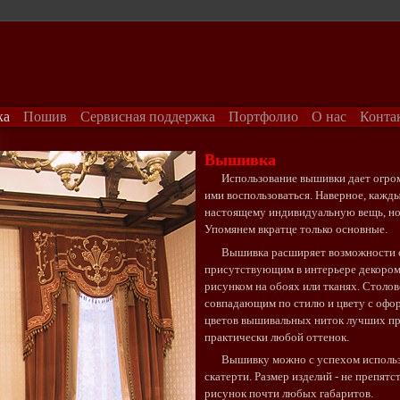
ка
Пошив
Сервисная поддержка
Портфолио
О нас
Конта
Вышивка
Использование вышивки дает огромн
ими воспользоваться. Наверное, кажды
настоящему индивидуальную вещь, но 
Упомянем вкратце только основные.
Вышивка расширяет возможности со
присутствующим в интерьере декором:
рисунком на обоях или тканях. Столо
совпадающим по стилю и цвету с офор
цветов вышивальных ниток лучших пр
практически любой оттенок.
Вышивку можно с успехом использо
скатерти. Размер изделий - не препят
рисунок почти любых габаритов.