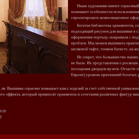
Наши художники имеют серьезный 
понимают особенности использования
спроектировать композиционное оформ
Богатая библиотека орнаментов, со
подходящий рисунок для вышивки в сл
оформления портьер, покрывала с под
проблем. Мы можем вышивать практиче
шелковой тафте, тонком батисте, на ко
Не секрет, что большинство наших 
не было. Их представления о роскоши
посещения дворцов-музеев. Отчасти э
Европе) уровень притязаний богатых 
и. Вышивка серьезно повышает класс изделий за счет собственной уникальнос
го эффекта, который привносят орнаменты и сочетания различных фактур выш
нов
у