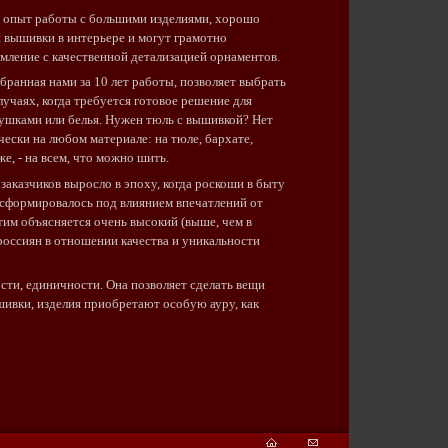
опыт работы с большими изделиями, хорошо
 вышивки в интерьере и могут грамотно
ление с качественной детализацией орнаментов.
бранная нами за 10 лет работы, позволяет выбрать
учаях, когда требуется готовое решение для
ушками или белья. Нужен тюль с вышивкой? Нет
ски на любом материале: на тюле, бархате,
же, - на всем, что можно шить.
заказчиков выросло в эпоху, когда роскоши в быту
 сформировалось под влиянием впечатлений от
тим объясняется очень высокий (выше, чем в
россиян в отношении качества и уникальности
ти, единичности. Она позволяет сделать вещи
ивки, изделия приобретают особую ауру, как